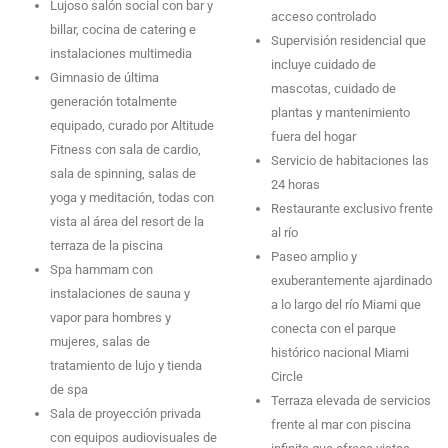
Lujoso salón social con bar y
acceso controlado
billar, cocina de catering e
Supervisión residencial que
instalaciones multimedia
incluye cuidado de
Gimnasio de última
mascotas, cuidado de
generación totalmente
plantas y mantenimiento
equipado, curado por Altitude
fuera del hogar
Fitness con sala de cardio,
Servicio de habitaciones las
sala de spinning, salas de
24 horas
yoga y meditación, todas con
Restaurante exclusivo frente
vista al área del resort de la
al río
terraza de la piscina
Paseo amplio y
Spa hammam con
exuberantemente ajardinado
instalaciones de sauna y
a lo largo del río Miami que
vapor para hombres y
conecta con el parque
mujeres, salas de
histórico nacional Miami
tratamiento de lujo y tienda
Circle
de spa
Terraza elevada de servicios
Sala de proyección privada
frente al mar con piscina
con equipos audiovisuales de