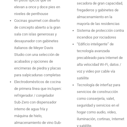
en pisos típicos que se
secadora de gran capacidad,
elevan a once y doce pies en
fregaderos y gabinetes de
niveles de penthouse
almacenamiento en la
Cocinas gourmet con diseño
mayoría de las residencias
de concepto abierto a la gran
Sistema de protección contra
sala con islas generosas y
incendios por rociadores
desayunador con gabinetes
“Edificio inteligente” de
italianos de Meyer Davis
tecnología avanzada
Studio con una selección de
precableado para Internet de
acabados y opciones de
alta velocidad Wi-Fi, datos /
encimeras de piedra y placas
voz y video por cable vía
para salpicaduras completas
satélite
Electrodomésticos de cocina
Tecnología de interfaz para
de primera línea que incluyen:
servicios de construcción
refrigerador / congelador
como conserjería, valet,
Sub-Zero con dispensador
seguridad y servicios en el
interno de agua fría y
hogar como audio, video,
máquina de hielo,
iluminación, cortinas, Internet
almacenamiento de vino Sub-
y satélite.