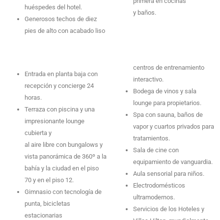
primera en cocinas
huéspedes del hotel.
y baños.
Generosos techos de diez
pies de alto con acabado liso
centros de entrenamiento
Entrada en planta baja con
interactivo.
recepción y concierge 24
Bodega de vinos y sala
horas.
lounge para propietarios.
Terraza con piscina y una
Spa con sauna, baños de
impresionante lounge
vapor y cuartos privados para
cubierta y
tratamientos.
al aire libre con bungalows y
Sala de cine con
vista panorámica de 360º a la
equipamiento de vanguardia.
bahía y la ciudad en el piso
Aula sensorial para niños.
70 y en el piso 12.
Electrodomésticos
Gimnasio con tecnología de
ultramodernos.
punta, bicicletas
Servicios de los Hoteles y
estacionarias