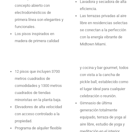
Lavadora y secadora de alta
concepto abierto con
eficiencia.
electrodomésticos de
Las terrazas privadas al aire
primera línea son elegantes y
libre en residencias selectas
funcionales.
se conectan a la perfección
Los pisos inspirados en
con la energía vibrante de
madera de primera calidad
Midtown Miami.
y cocina y bar gourmet, todos
12 pisos que incluyen 3700
con vista a la cancha de
metros cuadrados de
pickle ball, establecido como
comodidades y 1300 metros
el lugar ideal para cualquier
cuadrados de tiendas
celebración o reunión.
minoristas en la planta baja.
Gimnasio de última
Elevadores de alta velocidad
generación totalmente
con acceso controlado a la
equipado, terraza de yoga al
propiedad.
aire libre, estudio de yoga y
Programa de alquiler flexible
meditación en el interior,