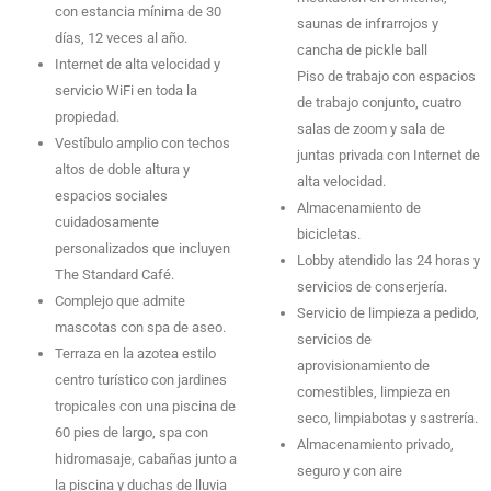
con estancia mínima de 30
saunas de infrarrojos y
días, 12 veces al año.
cancha de pickle ball
Internet de alta velocidad y
Piso de trabajo con espacios
servicio WiFi en toda la
de trabajo conjunto, cuatro
propiedad.
salas de zoom y sala de
Vestíbulo amplio con techos
juntas privada con Internet de
altos de doble altura y
alta velocidad.
espacios sociales
Almacenamiento de
cuidadosamente
bicicletas.
personalizados que incluyen
Lobby atendido las 24 horas y
The Standard Café.
servicios de conserjería.
Complejo que admite
Servicio de limpieza a pedido,
mascotas con spa de aseo.
servicios de
Terraza en la azotea estilo
aprovisionamiento de
centro turístico con jardines
comestibles, limpieza en
tropicales con una piscina de
seco, limpiabotas y sastrería.
60 pies de largo, spa con
Almacenamiento privado,
hidromasaje, cabañas junto a
seguro y con aire
la piscina y duchas de lluvia